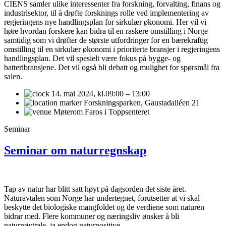
CIENS samler ulike interessenter fra forskning, forvalting, finans og
industrisektor, til å drøfte forsknings rolle ved implementering av
regjeringens nye handlingsplan for sirkulær økonomi. Her vil vi
høre hvordan forskere kan bidra til en raskere omstilling i Norge
samtidig som vi drøfter de største utfordringer for en bærekraftig
omstilling til en sirkulær økonomi i prioriterte bransjer i regjeringens
handlingsplan. Det vil spesielt være fokus på bygge- og
batteribransjene. Det vil også bli debatt og mulighet for spørsmål fra
salen.
14. mai 2024,
kl.09:00 – 13:00
Forskningsparken, Gaustadalléen 21
Møterom Faros i Toppsenteret
Seminar
Seminar om naturregnskap
Tap av natur har blitt satt høyt på dagsorden det siste året.
Naturavtalen som Norge har undertegnet, forutsetter at vi skal
beskytte det biologiske mangfoldet og de verdiene som naturen
bidrar med. Flere kommuner og næringsliv ønsker å bli
naturnøytrale, ja endog naturpositive.