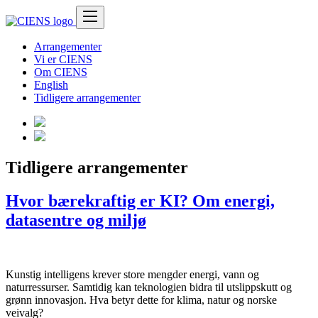
Skip
to
content
Arrangementer
Vi er CIENS
Om CIENS
English
Tidligere arrangementer
Tidligere arrangementer
Hvor bærekraftig er KI? Om energi,
datasentre og miljø
Kunstig intelligens krever store mengder energi, vann og
naturressurser. Samtidig kan teknologien bidra til utslippskutt og
grønn innovasjon. Hva betyr dette for klima, natur og norske
veivalg?