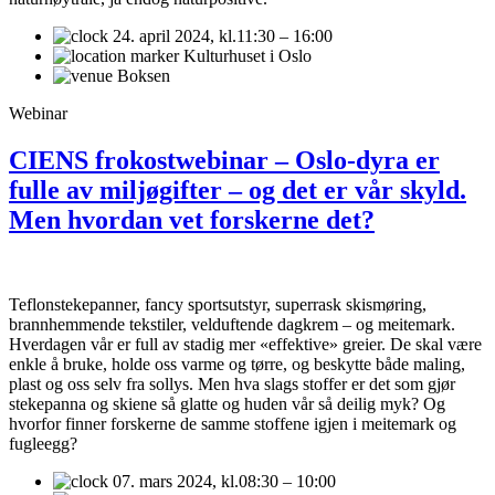
24. april 2024,
kl.11:30 – 16:00
Kulturhuset i Oslo
Boksen
Webinar
CIENS frokostwebinar – Oslo-dyra er
fulle av miljøgifter – og det er vår skyld.
Men hvordan vet forskerne det?
Teflonstekepanner, fancy sportsutstyr, superrask skismøring,
brannhemmende tekstiler, velduftende dagkrem – og meitemark.
Hverdagen vår er full av stadig mer «effektive» greier. De skal være
enkle å bruke, holde oss varme og tørre, og beskytte både maling,
plast og oss selv fra sollys. Men hva slags stoffer er det som gjør
stekepanna og skiene så glatte og huden vår så deilig myk? Og
hvorfor finner forskerne de samme stoffene igjen i meitemark og
fugleegg?
07. mars 2024,
kl.08:30 – 10:00